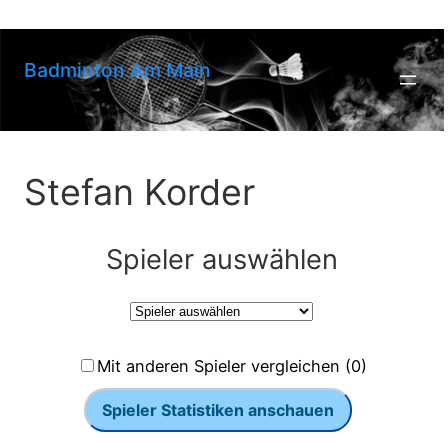
Zum
Inhalt
springen
Badminton Am Main
Stefan Korder
Spieler auswählen
Mit anderen Spieler vergleichen (0)