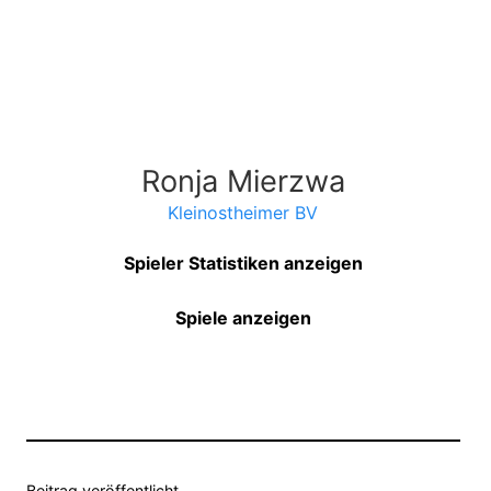
Ronja Mierzwa
Kleinostheimer BV
Spieler Statistiken anzeigen
Spiele anzeigen
Beitrag veröffentlicht