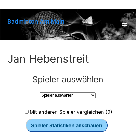
Zum
Inhalt
springen
Badminton Am Main
Jan Hebenstreit
Spieler auswählen
Mit anderen Spieler vergleichen (0)