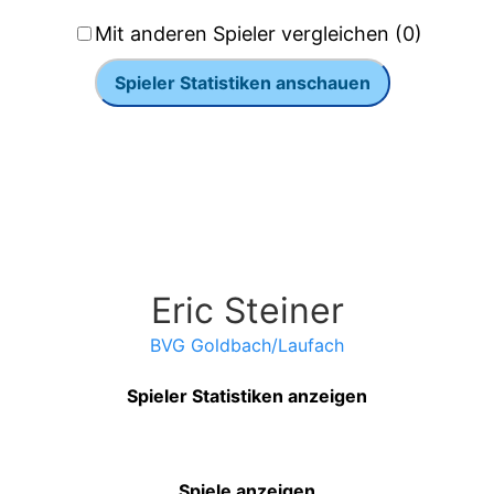
Mit anderen Spieler vergleichen (0)
Eric Steiner
BVG Goldbach/Laufach
Spieler Statistiken anzeigen
Spiele anzeigen