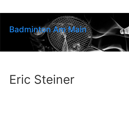
Zum
Inhalt
springen
Badminton Am Main
Eric Steiner