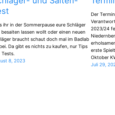
chläger- und Saiten-
Termin
est
Der Termin
Verantwort
ls ihr in der Sommerpause eure Schläger
2023/24 fe
 besaiten lassen wollt oder einen neuen
Niedernberg
läger braucht schaut doch mal im Badlab
erholsamen
bei. Da gibt es nichts zu kaufen, nur Tips
erste Spiel
 Tests.
Oktober K
ust 8, 2023
Juli 29, 20