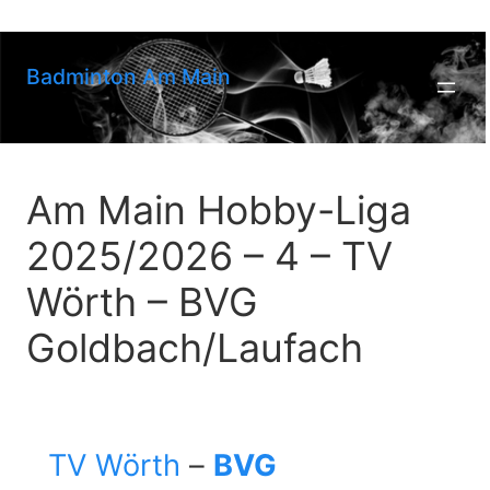
Zum
Inhalt
springen
Badminton Am Main
Am Main Hobby-Liga
2025/2026 – 4 – TV
Wörth – BVG
Goldbach/Laufach
TV Wörth
–
BVG