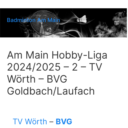
Zum
Inhalt
springen
Badminton Am Main
Am Main Hobby-Liga
2024/2025 – 2 – TV
Wörth – BVG
Goldbach/Laufach
TV Wörth
–
BVG