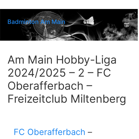
Zum
Inhalt
springen
Badminton Am Main
Am Main Hobby-Liga
2024/2025 – 2 – FC
Oberafferbach –
Freizeitclub Miltenberg
FC Oberafferbach
–