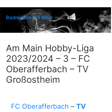
Zum
Inhalt
springen
Badminton Am Main
Am Main Hobby-Liga
2023/2024 – 3 – FC
Oberafferbach – TV
Großostheim
FC Oberafferbach
–
TV