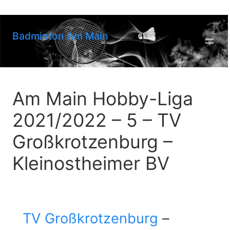
Zum
Inhalt
springen
Badminton Am Main
Am Main Hobby-Liga
2021/2022 – 5 – TV
Großkrotzenburg –
Kleinostheimer BV
TV Großkrotzenburg
–